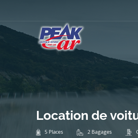
Location de voit
5 Places
2 Bagages
G