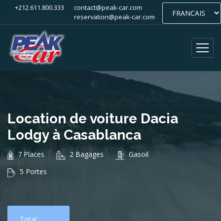
+212.611.800.333
contact@peak-car.com
reservation@peak-car.com
Location de voiture Dacia
Lodgy à Casablanca
7 Places
2 Bagages
Gasoil
5 Portes
Total :