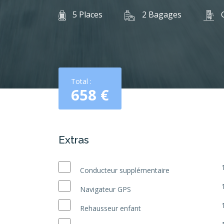
5 Places
2 Bagages
G
Total :
658
€
Extras
Conducteur supplémentaire
Navigateur GPS
Rehausseur enfant