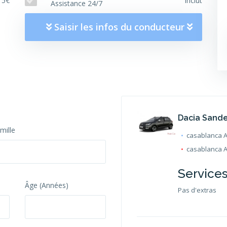
15€
inclut
Assistance 24/7
Saisir les infos du conducteur
Dacia Sand
mille
casablanca Ag
casablanca Ag
Service
Âge (Années)
Pas d'extras