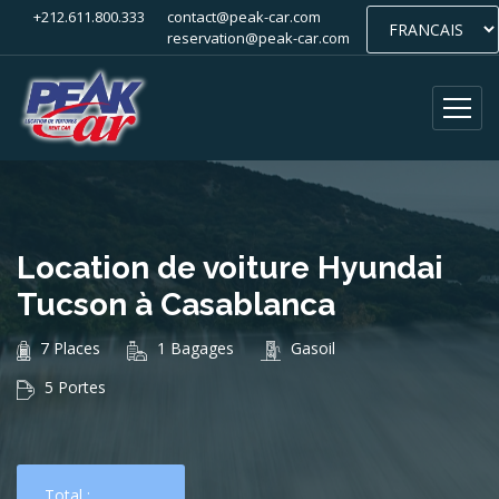
+212.611.800.333
contact@peak-car.com
reservation@peak-car.com
Location de voiture Hyundai
Tucson à Casablanca
7 Places
1 Bagages
Gasoil
5 Portes
Total :