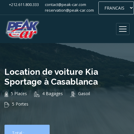
+212.611.800.333
contact@peak-car.com
reservation@peak-car.com
Location de voiture Kia
Sportage à Casablanca
5 Places
4 Bagages
Gasoil
5 Portes
Total :