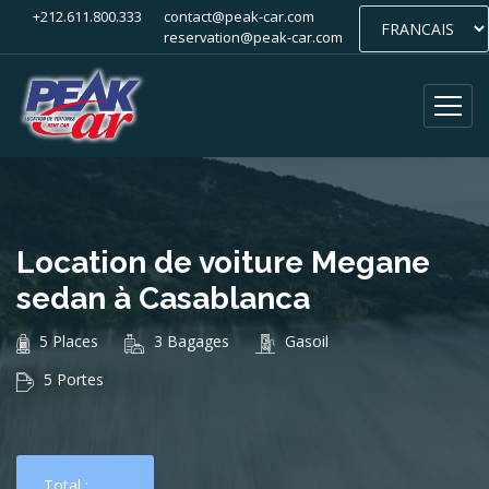
+212.611.800.333
contact@peak-car.com
reservation@peak-car.com
Location de voiture Megane
sedan à Casablanca
5 Places
3 Bagages
Gasoil
5 Portes
Total :