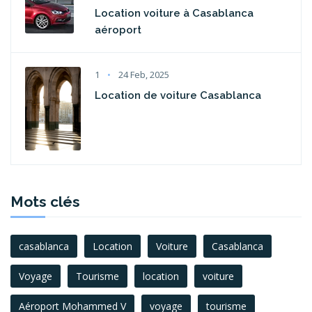
Location voiture à Casablanca
aéroport
1
24 Feb, 2025
Location de voiture Casablanca
Mots clés
casablanca
Location
Voiture
Casablanca
Voyage
Tourisme
location
voiture
Aéroport Mohammed V
voyage
tourisme